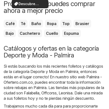
Productos que puedes comprar
Descubre
ahora a mejor precio
ofertas
Café
Té
Baño
Ropa
Top
Brasier
Bajo
Cachetero
Cuello
Espuma
Catálogos y ofertas en la categoría
Deporte y Moda - Palmira
Si estás buscando los más recientes folletos y catálogos
de la categoría Deporte y Moda en Palmira, entonces
estás en el lugar correcto! En nuestro sitio web
Palmira -
Ofertero.com.co
, puedes encontrar toda la información
sobre rebajas en Palmira. Las tiendas más populares de la
ciudad son
Falabella
,
Offcorss
,
Leonisa
. Dale una mirada
a sus folletos hoy y no te pierdas ningún descuento.
Trabajamos mucho cada día para para proporcionarte