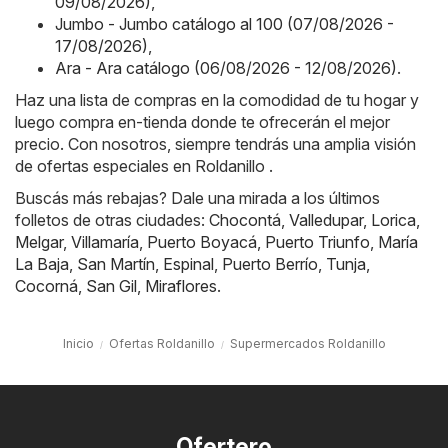
09/08/2026)
,
Jumbo - Jumbo catálogo al 100 (07/08/2026 -
17/08/2026)
,
Ara - Ara catálogo (06/08/2026 - 12/08/2026)
.
Haz una lista de compras en la comodidad de tu hogar y
luego compra en-tienda donde te ofrecerán el mejor
precio. Con nosotros, siempre tendrás una amplia visión
de ofertas especiales en Roldanillo .
Buscás más rebajas? Dale una mirada a los últimos
folletos de otras ciudades:
Chocontá
,
Valledupar
,
Lorica
,
Melgar
,
Villamaría
,
Puerto Boyacá
,
Puerto Triunfo
,
María
La Baja
,
San Martín
,
Espinal
,
Puerto Berrío
,
Tunja
,
Cocorná
,
San Gil
,
Miraflores
.
Inicio
Ofertas Roldanillo
Supermercados Roldanillo
Ofertero