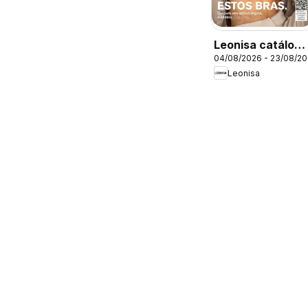
Leonisa catálogo
04/08/2026 - 23/08/2
campaña 12 70
Leonisa
anos