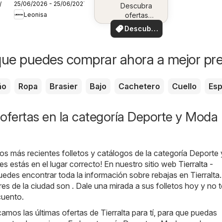
25/06/2026 - 25/06/2027
7/2026
Campaña 10
Descubra
Leonisa
ofertas
especiales
Descubre
ofertas
ue puedes comprar ahora a mejor pre
ño
Ropa
Brasier
Bajo
Cachetero
Cuello
Es
ofertas en la categoría Deporte y Moda 
os más recientes folletos y catálogos de la categoría Deport
ces estás en el lugar correcto! En nuestro sitio web
Tierralta -
puedes encontrar toda la información sobre rebajas en Tierralta
es de la ciudad son . Dale una mirada a sus folletos hoy y no t
cuento.
amos las últimas ofertas de Tierralta para tí, para que puedas