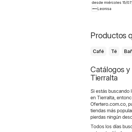
desde miércoles 15/0
aliados
Leonisa
Productos q
Café
Té
Ba
Catálogos y 
Tierralta
Si estás buscando l
en Tierralta, enton
Ofertero.com.co
, 
tiendas más popular
pierdas ningún des
Todos los días busc