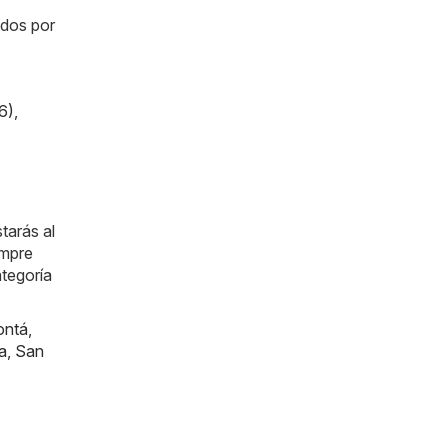
ados por
6)
,
tarás al
empre
ategoría
ontá
,
a
,
San