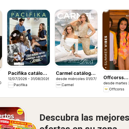
Pacifika catálogo
Carmel catálogo
Offcorss
12/07/2026 - 31/08/2026
desde miércoles 01/07/2026
C12/2026
C12/2026
026
desde martes 
catálogo
Pacifika
Carmel
Offcorss
Descubra las mejore