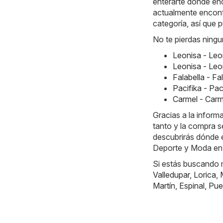
enterarte dónde en
actualmente encontr
categoría, así que 
No te pierdas ningu
Leonisa - Le
Leonisa - Le
Falabella - F
Pacifika - Pa
Carmel - Car
Gracias a la inform
tanto y la compra s
descubrirás dónde e
Deporte y Moda en T
Si estás buscando m
Valledupar
,
Lorica
,
Martín
,
Espinal
,
Pue