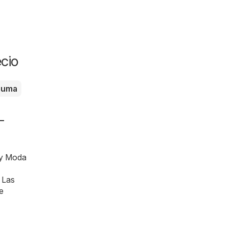
cio
puma
-
e y Moda
. Las
e