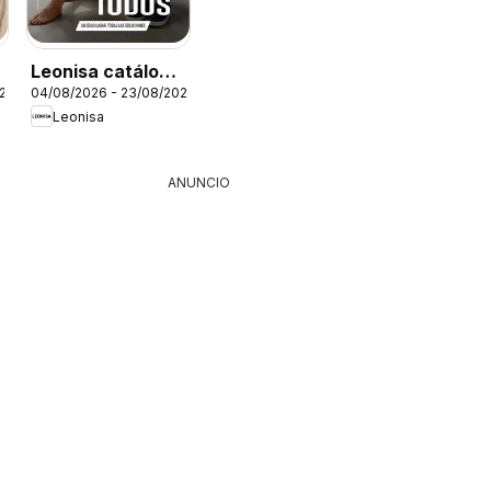
Leonisa catálogo
026
04/08/2026 - 23/08/2026
Campaña 12
Leonisa
ANUNCIO