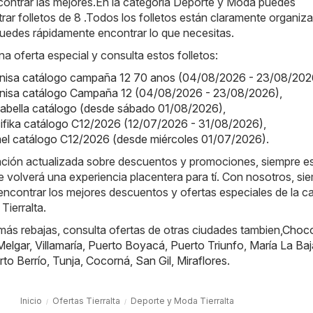
contrar las mejores.En la categoría Deporte y Moda puedes
ar folletos de 8 .Todos los folletos están claramente organiz
puedes rápidamente encontrar lo que necesitas.
na oferta especial y consulta estos folletos:
onisa catálogo campaña 12 70 anos (04/08/2026 - 23/08/202
onisa catálogo Campaña 12 (04/08/2026 - 23/08/2026)
,
alabella catálogo (desde sábado 01/08/2026)
,
cifika catálogo C12/2026 (12/07/2026 - 31/08/2026)
,
mel catálogo C12/2026 (desde miércoles 01/07/2026)
.
ación actualizada sobre descuentos y promociones, siempre es
e volverá una experiencia placentera para tí. Con nosotros, si
ncontrar los mejores descuentos y ofertas especiales de la c
ierralta.
ás rebajas, consulta ofertas de otras ciudades tambien,
Choc
Melgar
,
Villamaría
,
Puerto Boyacá
,
Puerto Triunfo
,
María La Baj
rto Berrío
,
Tunja
,
Cocorná
,
San Gil
,
Miraflores
.
Inicio
Ofertas Tierralta
Deporte y Moda Tierralta