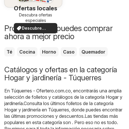
Ofertas locales
Descubra ofertas
especiales
Productos que puedes comprar
Descubre
ahora a mejor precio
ofertas
Té
Cocina
Horno
Caso
Quemador
Catálogos y ofertas en la categoría
Hogar y jardinería - Túquerres
En
Túquerres - Ofertero.com.co
, encontrarás una amplia
selección de folletos y catálogos de la categoría
Hogar y
jardinería
.Consulta los últimos folletos de la categoría
Hogar y jardinería en Túquerres, donde puedes encontrar
las últimas promociones y descuentos.Las tiendas más
populares en esta categoría son . Pero eso no es todo.
Reunimos para tí toda la información necesaria sobre