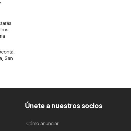
,
starás
tros,
ría
ocontá
,
a
,
San
Únete a nuestros socios
Cómo anunciar