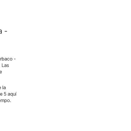
a -
rbaco -
. Las
e
 la
e 5 aquí
iempo.