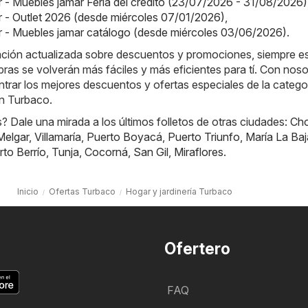
 - Muebles jamar Feria del crédito (23/07/2026 - 31/08/2026)
 - Outlet 2026 (desde miércoles 07/01/2026)
,
 - Muebles jamar catálogo (desde miércoles 03/06/2026)
.
mación actualizada sobre descuentos y promociones, siempre e
ras se volverán más fáciles y más eficientes para tí. Con noso
rar los mejores descuentos y ofertas especiales de la catego
en Turbaco.
 Dale una mirada a los últimos folletos de otras ciudades:
Ch
Melgar
,
Villamaría
,
Puerto Boyacá
,
Puerto Triunfo
,
María La Baj
rto Berrío
,
Tunja
,
Cocorná
,
San Gil
,
Miraflores
.
Inicio
Ofertas Turbaco
Hogar y jardinería Turbaco
Ofertero
FAQ