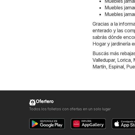
Muebles jamar
Muebles jamar
Muebles jamar
Gracias a la infor
enterado y las comp
sabrás dónde encont
Hogar y jardinería 
Buscás más rebajas?
Valledupar
,
Lorica
,
Martín
,
Espinal
,
Pue
Ofertero
Todos los folletos con ofertas en un solo lugar