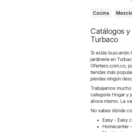
Cocina
Mezcl
Catálogos y 
Turbaco
Si estás buscando l
jardinería en Turba
Ofertero.com.co
, 
tiendas más popular
pierdas ningún des
Trabajamos mucho ca
categoría Hogar y j
ahora mismo. La val
No sabes dónde com
Easy - Easy 
Homecenter -