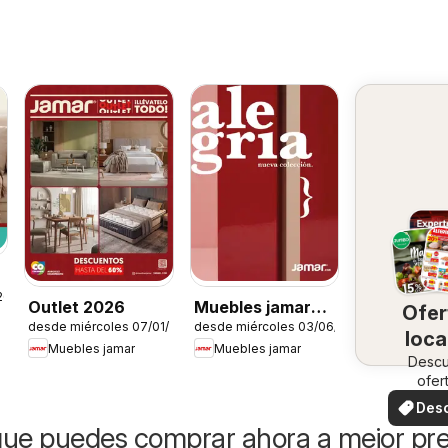
26
Outlet 2026
Muebles jamar
Ofer
desde miércoles 07/01/2026
desde miércoles 03/06/2026
catálogo
loca
Muebles jamar
Muebles jamar
Desc
ofer
especi
Des
ofer
ue puedes comprar ahora a mejor pre