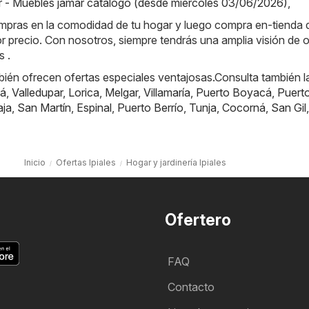
 - Muebles jamar catálogo (desde miércoles 03/06/2026)
,
ompras en la comodidad de tu hogar y luego compra en-tienda
or precio. Con nosotros, siempre tendrás una amplia visión de o
s .
ién ofrecen ofertas especiales ventajosas.Consulta también l
á
,
Valledupar
,
Lorica
,
Melgar
,
Villamaría
,
Puerto Boyacá
,
Puert
aja
,
San Martín
,
Espinal
,
Puerto Berrío
,
Tunja
,
Cocorná
,
San Gil
,
Inicio
Ofertas Ipiales
Hogar y jardinería Ipiales
Ofertero
FAQ
Contacto