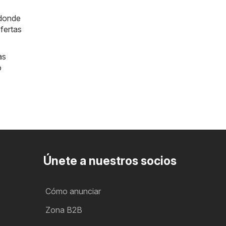
 donde
fertas
as
o
Únete a nuestros socios
Cómo anunciar
Zona B2B