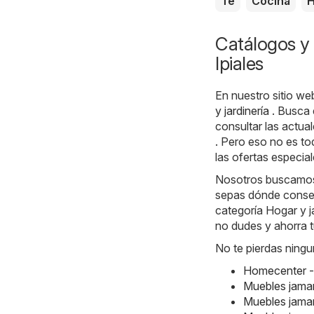
Té
Cocina
H
Catálogos y 
Ipiales
En nuestro sitio we
y jardinería
. Busca 
consultar las actu
. Pero eso no es to
las ofertas especial
Nosotros buscamos l
sepas dónde conseg
categoría Hogar y ja
no dudes y ahorra t
No te pierdas ningu
Homecenter -
Muebles jamar
Muebles jamar