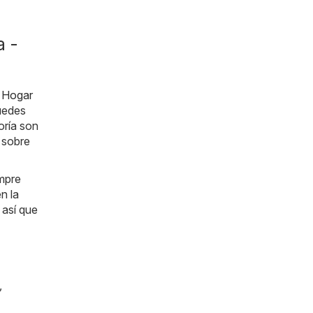
a -
e
Hogar
puedes
oría son
 sobre
empre
n la
 así que
,