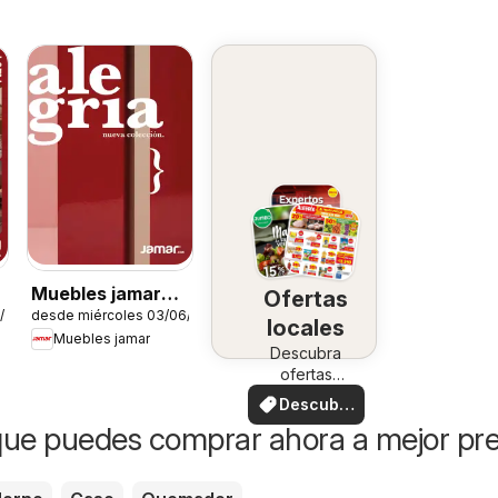
Muebles jamar
Ofertas
1/2026
desde miércoles 03/06/2026
catálogo
locales
Muebles jamar
Descubra
ofertas
especiales
Descubre
ofertas
ue puedes comprar ahora a mejor pre