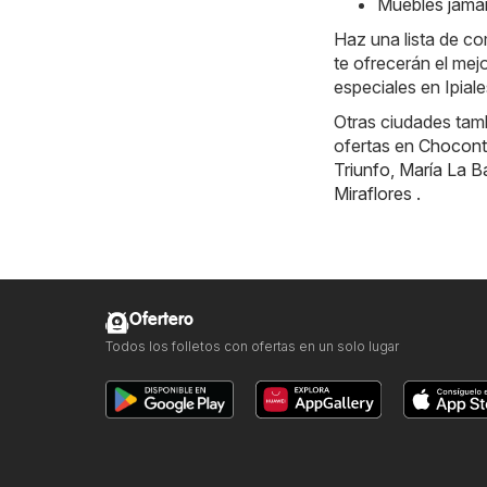
Muebles jamar
Haz una lista de c
te ofrecerán el mej
especiales en Ipiale
Otras ciudades tamb
ofertas en
Chocont
Triunfo
,
María La B
Miraflores
.
Ofertero
Todos los folletos con ofertas en un solo lugar